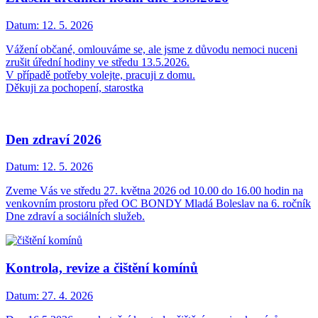
Datum:
12. 5. 2026
Vážení občané, omlouváme se, ale jsme z důvodu nemoci nuceni
zrušit úřední hodiny ve středu 13.5.2026.
V případě potřeby volejte, pracuji z domu.
Děkuji za pochopení, starostka
Den zdraví 2026
Datum:
12. 5. 2026
Zveme Vás ve středu 27. května 2026 od 10.00 do 16.00 hodin na
venkovním prostoru před OC BONDY Mladá Boleslav na 6. ročník
Dne zdraví a sociálních služeb.
Kontrola, revize a čištění komínů
Datum:
27. 4. 2026