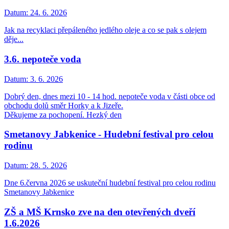
Datum:
24. 6. 2026
Jak na recyklaci přepáleného jedlého oleje a co se pak s olejem
děje...
3.6. nepoteče voda
Datum:
3. 6. 2026
Dobrý den, dnes mezi 10 - 14 hod. nepoteče voda v části obce od
obchodu dolů směr Horky a k Jizeře.
Děkujeme za pochopení. Hezký den
Smetanovy Jabkenice - Hudební festival pro celou
rodinu
Datum:
28. 5. 2026
Dne 6.června 2026 se uskuteční hudební festival pro celou rodinu
Smetanovy Jabkenice
ZŠ a MŠ Krnsko zve na den otevřených dveří
1.6.2026