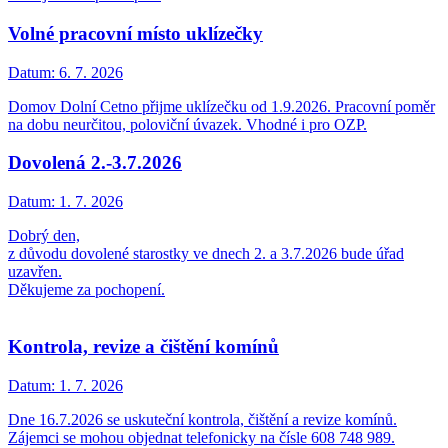
Volné pracovní místo uklízečky
Datum:
6. 7. 2026
Domov Dolní Cetno přijme uklízečku od 1.9.2026. Pracovní poměr
na dobu neurčitou, poloviční úvazek. Vhodné i pro OZP.
Dovolená 2.-3.7.2026
Datum:
1. 7. 2026
Dobrý den,
z důvodu dovolené starostky ve dnech 2. a 3.7.2026 bude úřad
uzavřen.
Děkujeme za pochopení.
Kontrola, revize a čištění komínů
Datum:
1. 7. 2026
Dne 16.7.2026 se uskuteční kontrola, čištění a revize komínů.
Zájemci se mohou objednat telefonicky na čísle 608 748 989.