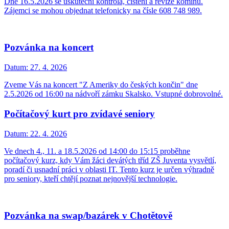
Dne 16.5.2026 se uskuteční kontrola, čištění a revize komínů.
Zájemci se mohou objednat telefonicky na čísle 608 748 989.
Pozvánka na koncert
Datum:
27. 4. 2026
Zveme Vás na koncert "Z Ameriky do českých končin" dne
2.5.2026 od 16:00 na nádvoří zámku Skalsko. Vstupné dobrovolné.
Počítačový kurt pro zvídavé seniory
Datum:
22. 4. 2026
Ve dnech 4., 11. a 18.5.2026 od 14:00 do 15:15 proběhne
počítačový kurz, kdy Vám žáci devátých tříd ZŠ Juventa vysvětlí,
poradí či usnadní práci v oblasti IT. Tento kurz je určen výhradně
pro seniory, kteří chtějí poznat nejnovější technologie.
Pozvánka na swap/bazárek v Chotětově