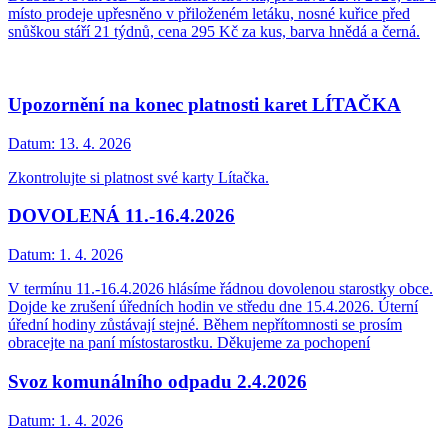
místo prodeje upřesněno v přiloženém letáku, nosné kuřice před
snůškou stáří 21 týdnů, cena 295 Kč za kus, barva hnědá a černá.
Upozornění na konec platnosti karet LÍTAČKA
Datum:
13. 4. 2026
Zkontrolujte si platnost své karty Lítačka.
DOVOLENÁ 11.-16.4.2026
Datum:
1. 4. 2026
V termínu 11.-16.4.2026 hlásíme řádnou dovolenou starostky obce.
Dojde ke zrušení úředních hodin ve středu dne 15.4.2026. Úterní
úřední hodiny zůstávají stejné. Během nepřítomnosti se prosím
obracejte na paní místostarostku. Děkujeme za pochopení
Svoz komunálního odpadu 2.4.2026
Datum:
1. 4. 2026