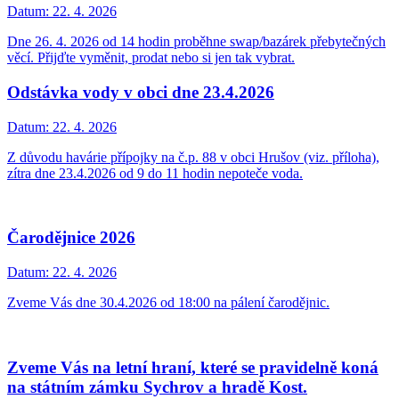
Datum:
22. 4. 2026
Dne 26. 4. 2026 od 14 hodin proběhne swap/bazárek přebytečných
věcí. Přijďte vyměnit, prodat nebo si jen tak vybrat.
Odstávka vody v obci dne 23.4.2026
Datum:
22. 4. 2026
Z důvodu havárie přípojky na č.p. 88 v obci Hrušov (viz. příloha),
zítra dne 23.4.2026 od 9 do 11 hodin nepoteče voda.
Čarodějnice 2026
Datum:
22. 4. 2026
Zveme Vás dne 30.4.2026 od 18:00 na pálení čarodějnic.
Zveme Vás na letní hraní, které se pravidelně koná
na státním zámku Sychrov a hradě Kost.