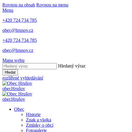
Rovnou na obsah
Rovnou na menu
Menu
+420 724 734 785
obec@hrusov.cz
+420 724 734 785
obec@hrusov.cz
Mapa webu
Hledaný výraz
Hledat
rozšířené vyhledávání
obec
Hrušov
obec
Hrušov
Obec
Historie
Znak a vlajka
Zmínky o obci
Fotogalerie