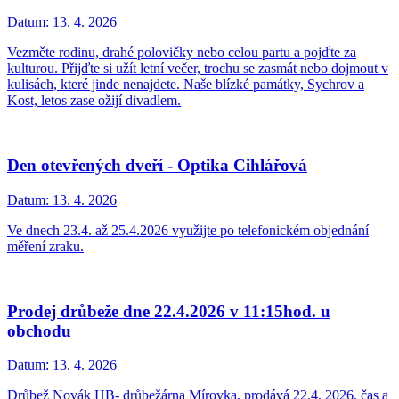
Datum:
13. 4. 2026
Vezměte rodinu, drahé polovičky nebo celou partu a pojďte za
kulturou. Přijďte si užít letní večer, trochu se zasmát nebo dojmout v
kulisách, které jinde nenajdete. Naše blízké památky, Sychrov a
Kost, letos zase ožijí divadlem.
Den otevřených dveří - Optika Cihlářová
Datum:
13. 4. 2026
Ve dnech 23.4. až 25.4.2026 využijte po telefonickém objednání
měření zraku.
Prodej drůbeže dne 22.4.2026 v 11:15hod. u
obchodu
Datum:
13. 4. 2026
Drůbež Novák HB- drůbežárna Mírovka, prodává 22.4. 2026, čas a