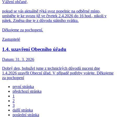
Vážení občané,
pokud se vás aktuálně týká svoz popelnic na odběrné místo,
umístěte je ke svozu již ve čtvrtek 2.4.2026 do 16 hod., nikoli v
pátek. Změna dne je z důvodu státního svátku.
Děkujeme za pochopení.
Zastupitelé
1.4. uzavření Obecního úřadu
Datum:
31. 3. 2026
Dobrý den, bohužel jsme z technických důvodů nuceni dne
1.4.2026 uzavřít Obecní úřad. V případě potřeby volejte. Děkujeme
za pochopení
první stránka
předchozí stránka
1
2
3
další stránka
poslední stránka