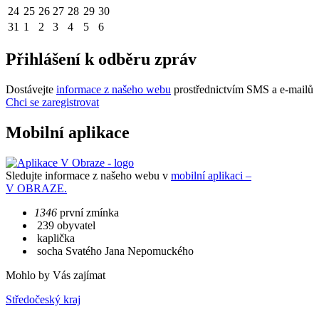
24
25
26
27
28
29
30
31
1
2
3
4
5
6
Přihlášení k odběru zpráv
Dostávejte
informace z našeho webu
prostřednictvím SMS a e-mailů
Chci se zaregistrovat
Mobilní aplikace
Sledujte informace z našeho webu v
mobilní aplikaci –
V OBRAZE.
1346
první zmínka
239 obyvatel
kaplička
socha Svatého Jana Nepomuckého
Mohlo by Vás zajímat
Středočeský kraj