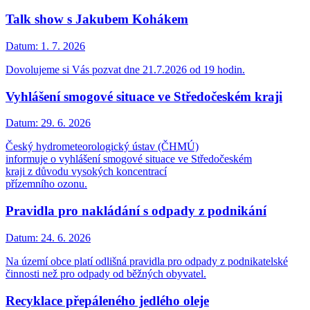
Talk show s Jakubem Kohákem
Datum:
1. 7. 2026
Dovolujeme si Vás pozvat dne 21.7.2026 od 19 hodin.
Vyhlášení smogové situace ve Středočeském kraji
Datum:
29. 6. 2026
Český hydrometeorologický ústav (ČHMÚ)
informuje o vyhlášení smogové situace ve Středočeském
kraji z důvodu vysokých koncentrací
přízemního ozonu.
Pravidla pro nakládání s odpady z podnikání
Datum:
24. 6. 2026
Na území obce platí odlišná pravidla pro odpady z podnikatelské
činnosti než pro odpady od běžných obyvatel.
Recyklace přepáleného jedlého oleje