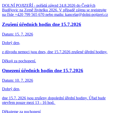
DOLNÍ POJIZEŘÍ - pořádá zájezd 24.8.2026 do Českých
Budějovic na Země živitelku 2026. V případě zájmu se registrujte
na čísle +420 799 565 670 nebo mailu: kancelar@dolni-pojizeri.cz
Zrušení úředních hodin dne 15.7.2026
Datum:
15. 7. 2026
Dobrý den,
z důvodu nemoci jsou dnes, dne 15.7.2026 zrušené úřední hodiny.
Děkuji za pochopení.
Omezení úředních hodin dne 15.7.2026
Datum:
10. 7. 2026
Dobrý den,
dne 15.7. 2026 jsou zrušeny dopolední úřední hodiny. Úřad bude
otevřem pouze mezi 13 - 16 hod.
Děkujeme za pochopení