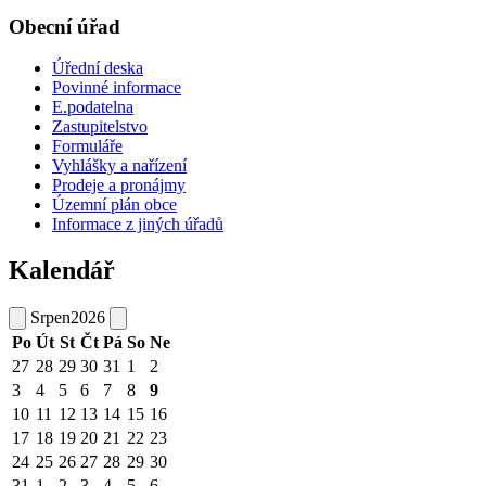
Obecní úřad
Úřední deska
Povinné informace
E.podatelna
Zastupitelstvo
Formuláře
Vyhlášky a nařízení
Prodeje a pronájmy
Územní plán obce
Informace z jiných úřadů
Kalendář
Srpen
2026
Po
Út
St
Čt
Pá
So
Ne
27
28
29
30
31
1
2
3
4
5
6
7
8
9
10
11
12
13
14
15
16
17
18
19
20
21
22
23
24
25
26
27
28
29
30
31
1
2
3
4
5
6