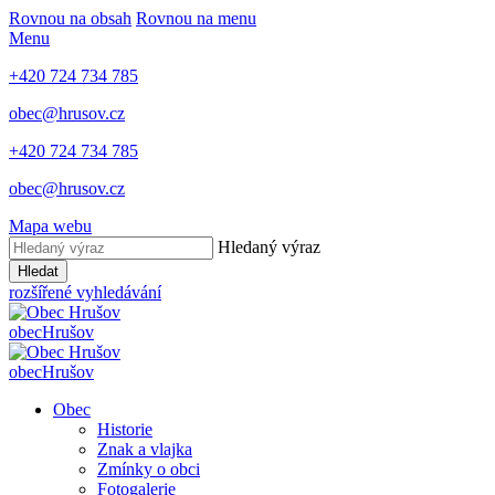
Rovnou na obsah
Rovnou na menu
Menu
+420 724 734 785
obec@hrusov.cz
+420 724 734 785
obec@hrusov.cz
Mapa webu
Hledaný výraz
Hledat
rozšířené vyhledávání
obec
Hrušov
obec
Hrušov
Obec
Historie
Znak a vlajka
Zmínky o obci
Fotogalerie