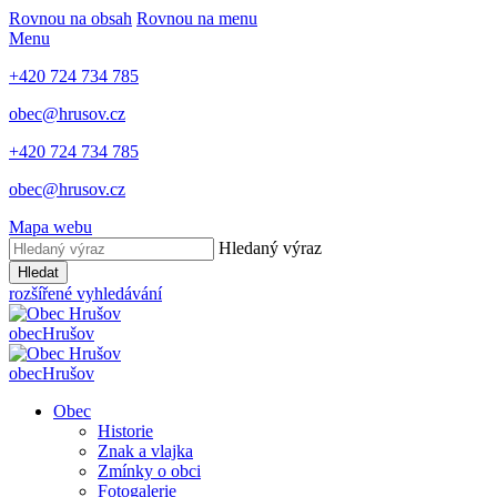
Rovnou na obsah
Rovnou na menu
Menu
+420 724 734 785
obec@hrusov.cz
+420 724 734 785
obec@hrusov.cz
Mapa webu
Hledaný výraz
Hledat
rozšířené vyhledávání
obec
Hrušov
obec
Hrušov
Obec
Historie
Znak a vlajka
Zmínky o obci
Fotogalerie