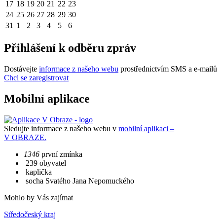
17
18
19
20
21
22
23
24
25
26
27
28
29
30
31
1
2
3
4
5
6
Přihlášení k odběru zpráv
Dostávejte
informace z našeho webu
prostřednictvím SMS a e-mailů
Chci se zaregistrovat
Mobilní aplikace
Sledujte informace z našeho webu v
mobilní aplikaci –
V OBRAZE.
1346
první zmínka
239 obyvatel
kaplička
socha Svatého Jana Nepomuckého
Mohlo by Vás zajímat
Středočeský kraj