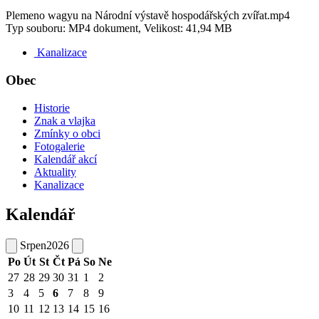
Plemeno wagyu na Národní výstavě hospodářských zvířat.mp4
Typ souboru: MP4 dokument, Velikost: 41,94 MB
Kanalizace
Obec
Historie
Znak a vlajka
Zmínky o obci
Fotogalerie
Kalendář akcí
Aktuality
Kanalizace
Kalendář
Srpen
2026
Po
Út
St
Čt
Pá
So
Ne
27
28
29
30
31
1
2
3
4
5
6
7
8
9
10
11
12
13
14
15
16