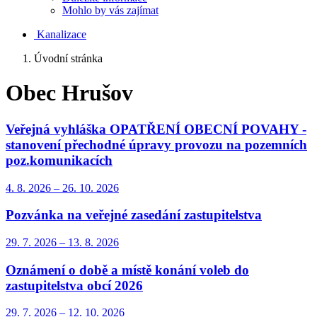
Mohlo by vás zajímat
Kanalizace
Úvodní stránka
Obec Hrušov
Veřejná vyhláška OPATŘENÍ OBECNÍ POVAHY -
stanovení přechodné úpravy provozu na pozemních
poz.komunikacích
4. 8.
2026
–
26. 10.
2026
Pozvánka na veřejné zasedání zastupitelstva
29. 7.
2026
–
13. 8.
2026
Oznámení o době a místě konání voleb do
zastupitelstva obcí 2026
29. 7.
2026
–
12. 10.
2026