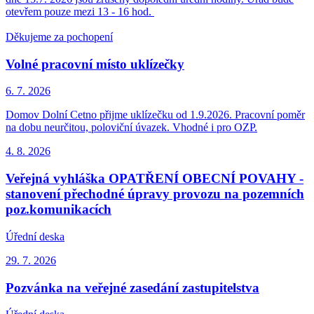
otevřem pouze mezi 13 - 16 hod.
Děkujeme za pochopení
Volné pracovní místo uklízečky
6. 7.
2026
Domov Dolní Cetno přijme uklízečku od 1.9.2026. Pracovní poměr
na dobu neurčitou, poloviční úvazek. Vhodné i pro OZP.
4. 8.
2026
Veřejná vyhláška OPATŘENÍ OBECNÍ POVAHY -
stanovení přechodné úpravy provozu na pozemních
poz.komunikacích
Úřední deska
29. 7.
2026
Pozvánka na veřejné zasedání zastupitelstva