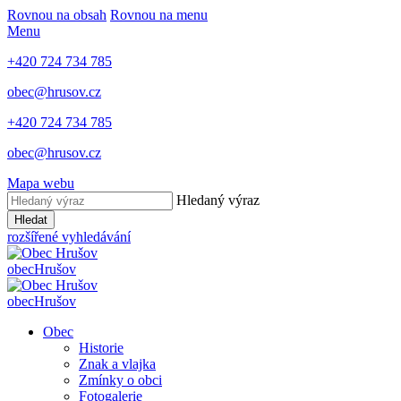
Rovnou na obsah
Rovnou na menu
Menu
+420 724 734 785
obec@hrusov.cz
+420 724 734 785
obec@hrusov.cz
Mapa webu
Hledaný výraz
Hledat
rozšířené vyhledávání
obec
Hrušov
obec
Hrušov
Obec
Historie
Znak a vlajka
Zmínky o obci
Fotogalerie