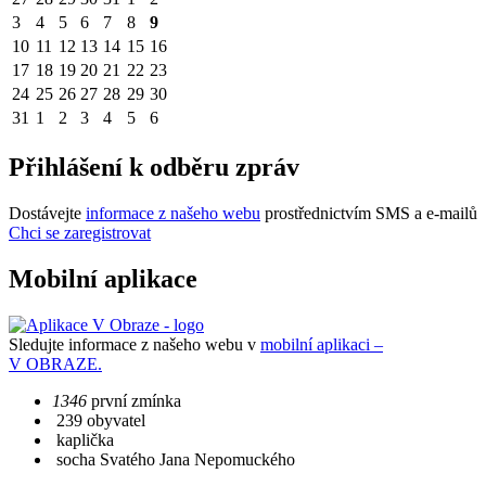
3
4
5
6
7
8
9
10
11
12
13
14
15
16
17
18
19
20
21
22
23
24
25
26
27
28
29
30
31
1
2
3
4
5
6
Přihlášení k odběru zpráv
Dostávejte
informace z našeho webu
prostřednictvím SMS a e-mailů
Chci se zaregistrovat
Mobilní aplikace
Sledujte informace z našeho webu v
mobilní aplikaci –
V OBRAZE.
1346
první zmínka
239 obyvatel
kaplička
socha Svatého Jana Nepomuckého