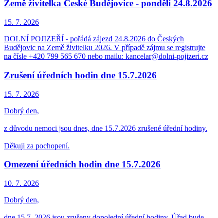
Země živitelka České Budějovice - pondělí 24.8.2026
15. 7.
2026
DOLNÍ POJIZEŘÍ - pořádá zájezd 24.8.2026 do Českých
Budějovic na Země živitelku 2026. V případě zájmu se registrujte
na čísle +420 799 565 670 nebo mailu: kancelar@dolni-pojizeri.cz
Zrušení úředních hodin dne 15.7.2026
15. 7.
2026
Dobrý den,
z důvodu nemoci jsou dnes, dne 15.7.2026 zrušené úřední hodiny.
Děkuji za pochopení.
Omezení úředních hodin dne 15.7.2026
10. 7.
2026
Dobrý den,
dne 15.7. 2026 jsou zrušeny dopolední úřední hodiny. Úřad bude