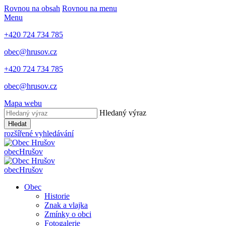
Rovnou na obsah
Rovnou na menu
Menu
+420 724 734 785
obec@hrusov.cz
+420 724 734 785
obec@hrusov.cz
Mapa webu
Hledaný výraz
Hledat
rozšířené vyhledávání
obec
Hrušov
obec
Hrušov
Obec
Historie
Znak a vlajka
Zmínky o obci
Fotogalerie