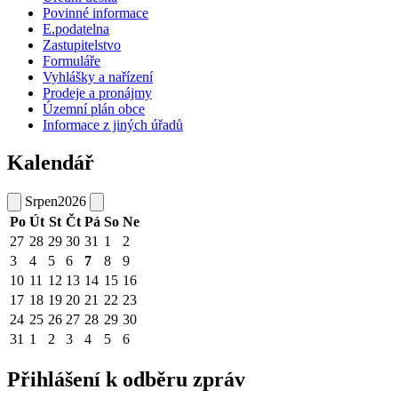
Povinné informace
E.podatelna
Zastupitelstvo
Formuláře
Vyhlášky a nařízení
Prodeje a pronájmy
Územní plán obce
Informace z jiných úřadů
Kalendář
Srpen
2026
Po
Út
St
Čt
Pá
So
Ne
27
28
29
30
31
1
2
3
4
5
6
7
8
9
10
11
12
13
14
15
16
17
18
19
20
21
22
23
24
25
26
27
28
29
30
31
1
2
3
4
5
6
Přihlášení k odběru zpráv