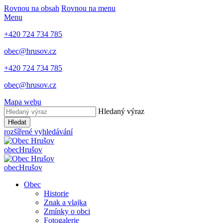
Rovnou na obsah
Rovnou na menu
Menu
+420 724 734 785
obec@hrusov.cz
+420 724 734 785
obec@hrusov.cz
Mapa webu
Hledaný výraz
Hledat
rozšířené vyhledávání
obec
Hrušov
obec
Hrušov
Obec
Historie
Znak a vlajka
Zmínky o obci
Fotogalerie