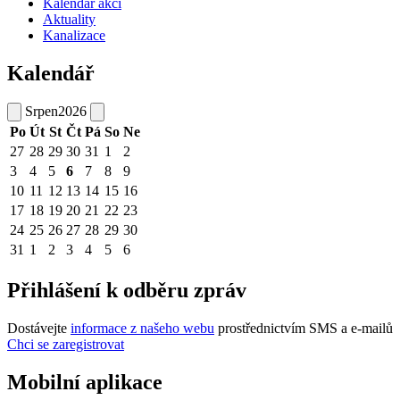
Kalendář akcí
Aktuality
Kanalizace
Kalendář
Srpen
2026
Po
Út
St
Čt
Pá
So
Ne
27
28
29
30
31
1
2
3
4
5
6
7
8
9
10
11
12
13
14
15
16
17
18
19
20
21
22
23
24
25
26
27
28
29
30
31
1
2
3
4
5
6
Přihlášení k odběru zpráv
Dostávejte
informace z našeho webu
prostřednictvím SMS a e-mailů
Chci se zaregistrovat
Mobilní aplikace