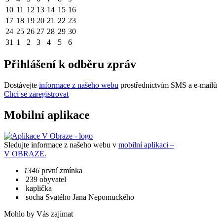
10
11
12
13
14
15
16
17
18
19
20
21
22
23
24
25
26
27
28
29
30
31
1
2
3
4
5
6
Přihlášení k odběru zpráv
Dostávejte
informace z našeho webu
prostřednictvím SMS a e-mailů
Chci se zaregistrovat
Mobilní aplikace
Sledujte informace z našeho webu v
mobilní aplikaci –
V OBRAZE.
1346
první zmínka
239 obyvatel
kaplička
socha Svatého Jana Nepomuckého
Mohlo by Vás zajímat