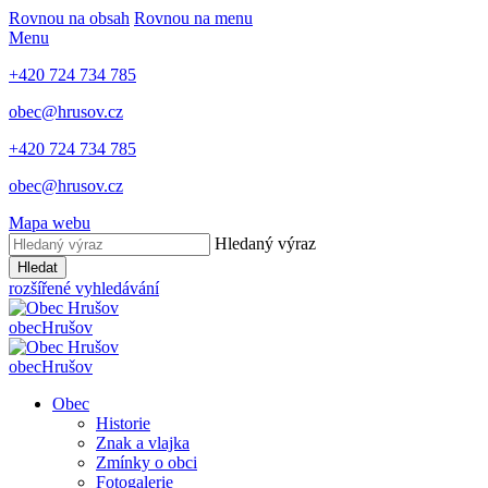
Rovnou na obsah
Rovnou na menu
Menu
+420 724 734 785
obec@hrusov.cz
+420 724 734 785
obec@hrusov.cz
Mapa webu
Hledaný výraz
Hledat
rozšířené vyhledávání
obec
Hrušov
obec
Hrušov
Obec
Historie
Znak a vlajka
Zmínky o obci
Fotogalerie