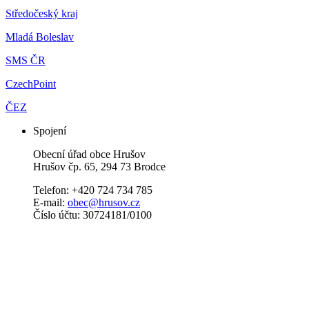
Středočeský kraj
Mladá Boleslav
SMS ČR
CzechPoint
ČEZ
Spojení
Obecní úřad obce Hrušov
Hrušov čp. 65, 294 73 Brodce
Telefon: +420 724 734 785
E-mail:
obec@hrusov.cz
Číslo účtu: 30724181/0100