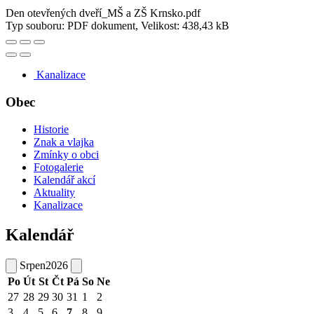
Den otevřených dveří_MŠ a ZŠ Krnsko.pdf
Typ souboru: PDF dokument, Velikost: 438,43 kB
Kanalizace
Obec
Historie
Znak a vlajka
Zmínky o obci
Fotogalerie
Kalendář akcí
Aktuality
Kanalizace
Kalendář
Srpen
2026
Po
Út
St
Čt
Pá
So
Ne
27
28
29
30
31
1
2
3
4
5
6
7
8
9