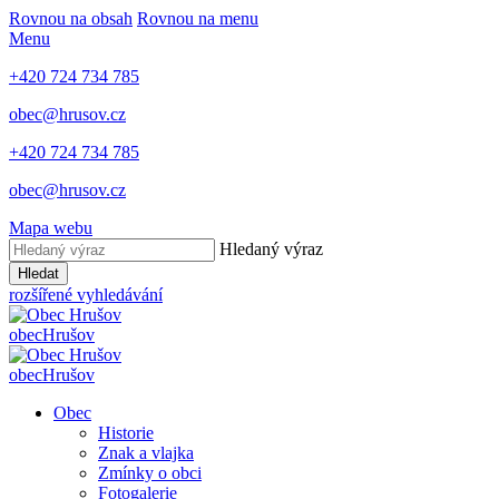
Rovnou na obsah
Rovnou na menu
Menu
+420 724 734 785
obec@hrusov.cz
+420 724 734 785
obec@hrusov.cz
Mapa webu
Hledaný výraz
Hledat
rozšířené vyhledávání
obec
Hrušov
obec
Hrušov
Obec
Historie
Znak a vlajka
Zmínky o obci
Fotogalerie