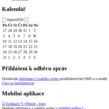
Kalendář
Srpen
2026
Po
Út
St
Čt
Pá
So
Ne
27
28
29
30
31
1
2
3
4
5
6
7
8
9
10
11
12
13
14
15
16
17
18
19
20
21
22
23
24
25
26
27
28
29
30
31
1
2
3
4
5
6
Přihlášení k odběru zpráv
Dostávejte
informace z našeho webu
prostřednictvím SMS a e-mailů
Chci se zaregistrovat
Mobilní aplikace
Sledujte informace z našeho webu v
mobilní aplikaci –