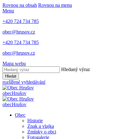
Rovnou na obsah
Rovnou na menu
Menu
+420 724 734 785
obec@hrusov.cz
+420 724 734 785
obec@hrusov.cz
Mapa webu
Hledaný výraz
Hledat
rozšířené vyhledávání
obec
Hrušov
obec
Hrušov
Obec
Historie
Znak a vlajka
Zmínky o obci
Fotogalerie