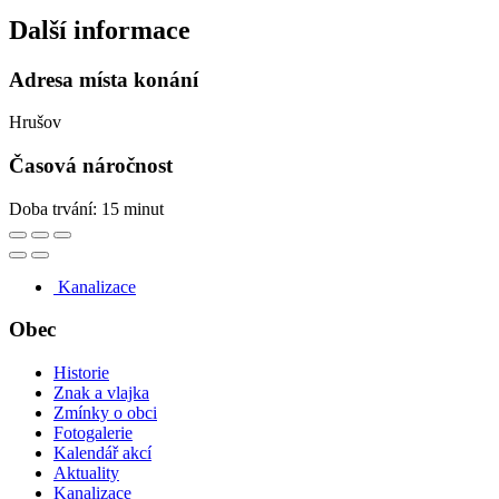
Další informace
Adresa místa konání
Hrušov
Časová náročnost
Doba trvání: 15 minut
Kanalizace
Obec
Historie
Znak a vlajka
Zmínky o obci
Fotogalerie
Kalendář akcí
Aktuality
Kanalizace