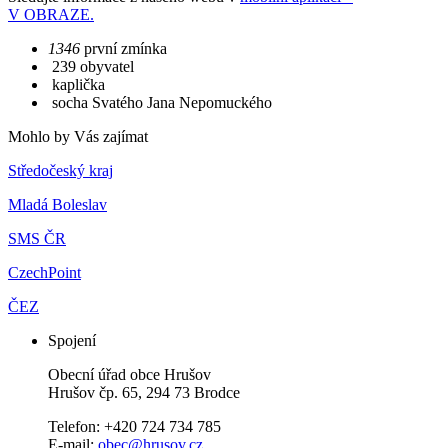
V OBRAZE.
1346
první zmínka
239 obyvatel
kaplička
socha Svatého Jana Nepomuckého
Mohlo by Vás zajímat
Středočeský kraj
Mladá Boleslav
SMS ČR
CzechPoint
ČEZ
Spojení
Obecní úřad obce Hrušov
Hrušov čp. 65, 294 73 Brodce
Telefon: +420 724 734 785
E-mail:
obec@hrusov.cz