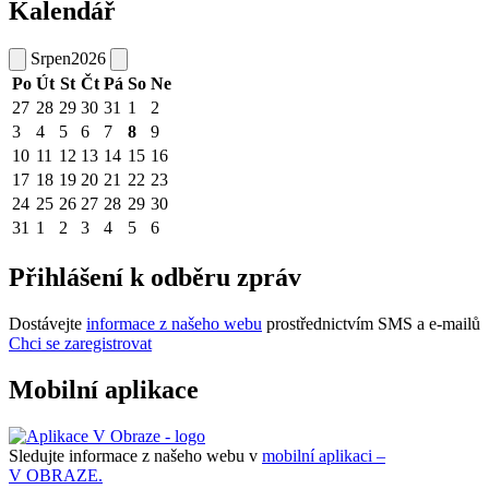
Kalendář
Srpen
2026
Po
Út
St
Čt
Pá
So
Ne
27
28
29
30
31
1
2
3
4
5
6
7
8
9
10
11
12
13
14
15
16
17
18
19
20
21
22
23
24
25
26
27
28
29
30
31
1
2
3
4
5
6
Přihlášení k odběru zpráv
Dostávejte
informace z našeho webu
prostřednictvím SMS a e-mailů
Chci se zaregistrovat
Mobilní aplikace
Sledujte informace z našeho webu v
mobilní aplikaci –
V OBRAZE.