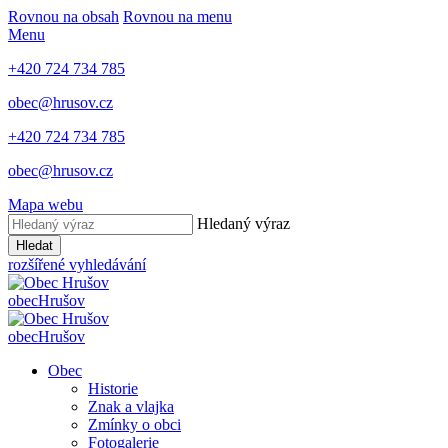
Rovnou na obsah
Rovnou na menu
Menu
+420 724 734 785
obec@hrusov.cz
+420 724 734 785
obec@hrusov.cz
Mapa webu
Hledaný výraz
Hledat
rozšířené vyhledávání
obec
Hrušov
obec
Hrušov
Obec
Historie
Znak a vlajka
Zmínky o obci
Fotogalerie