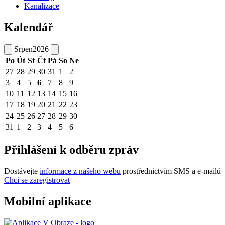
Kanalizace
Kalendář
Srpen
2026
Po
Út
St
Čt
Pá
So
Ne
27
28
29
30
31
1
2
3
4
5
6
7
8
9
10
11
12
13
14
15
16
17
18
19
20
21
22
23
24
25
26
27
28
29
30
31
1
2
3
4
5
6
Přihlášení k odběru zpráv
Dostávejte
informace z našeho webu
prostřednictvím SMS a e-mailů
Chci se zaregistrovat
Mobilní aplikace