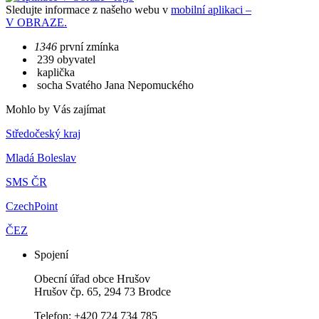
Sledujte informace z našeho webu v
mobilní aplikaci –
V OBRAZE.
1346
první zmínka
239 obyvatel
kaplička
socha Svatého Jana Nepomuckého
Mohlo by Vás zajímat
Středočeský kraj
Mladá Boleslav
SMS ČR
CzechPoint
ČEZ
Spojení
Obecní úřad obce Hrušov
Hrušov čp. 65, 294 73 Brodce
Telefon: +420 724 734 785