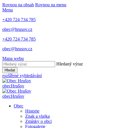
Rovnou na obsah
Rovnou na menu
Menu
+420 724 734 785
obec@hrusov.cz
+420 724 734 785
obec@hrusov.cz
Mapa webu
Hledaný výraz
Hledat
rozšířené vyhledávání
obec
Hrušov
obec
Hrušov
Obec
Historie
Znak a vlajka
Zmínky o obci
Fotogalerie