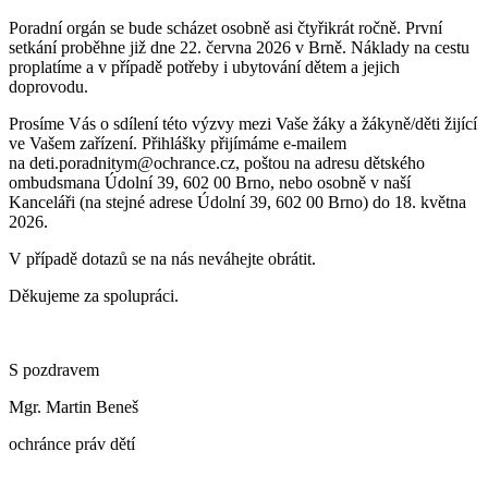
Poradní orgán se bude scházet osobně asi čtyřikrát ročně. První
setkání proběhne již dne 22. června 2026 v Brně. Náklady na cestu
proplatíme a v případě potřeby i ubytování dětem a jejich
doprovodu.
Prosíme Vás o sdílení této výzvy mezi Vaše žáky a žákyně/děti žijící
ve Vašem zařízení. Přihlášky přijímáme e-mailem
na deti.poradnitym@ochrance.cz, poštou na adresu dětského
ombudsmana Údolní 39, 602 00 Brno, nebo osobně v naší
Kanceláři (na stejné adrese Údolní 39, 602 00 Brno) do 18. května
2026.
V případě dotazů se na nás neváhejte obrátit.
Děkujeme za spolupráci.
S pozdravem
Mgr. Martin Beneš
ochránce práv dětí