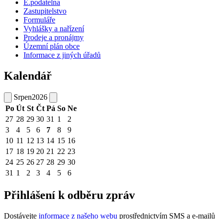
E.podatelna
Zastupitelstvo
Formuláře
Vyhlášky a nařízení
Prodeje a pronájmy
Územní plán obce
Informace z jiných úřadů
Kalendář
Srpen
2026
Po
Út
St
Čt
Pá
So
Ne
27
28
29
30
31
1
2
3
4
5
6
7
8
9
10
11
12
13
14
15
16
17
18
19
20
21
22
23
24
25
26
27
28
29
30
31
1
2
3
4
5
6
Přihlášení k odběru zpráv
Dostávejte
informace z našeho webu
prostřednictvím SMS a e-mailů