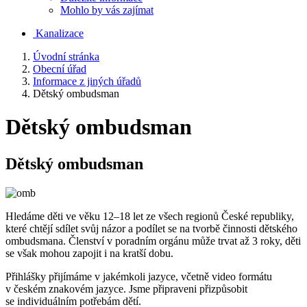
Mohlo by vás zajímat
Kanalizace
Úvodní stránka
Obecní úřad
Informace z jiných úřadů
Dětský ombudsman
Dětský ombudsman
Dětský ombudsman
Hledáme děti ve věku 12–18 let ze všech regionů České republiky,
které chtějí sdílet svůj názor a podílet se na tvorbě činnosti dětského
ombudsmana. Členství v poradním orgánu může trvat až 3 roky, děti
se však mohou zapojit i na kratší dobu.
Přihlášky přijímáme v jakémkoli jazyce, včetně video formátu
v českém znakovém jazyce. Jsme připraveni přizpůsobit
se individuálním potřebám dětí.