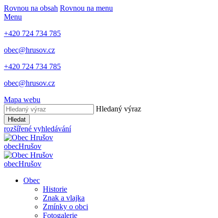
Rovnou na obsah
Rovnou na menu
Menu
+420 724 734 785
obec@hrusov.cz
+420 724 734 785
obec@hrusov.cz
Mapa webu
Hledaný výraz
Hledat
rozšířené vyhledávání
obec
Hrušov
obec
Hrušov
Obec
Historie
Znak a vlajka
Zmínky o obci
Fotogalerie