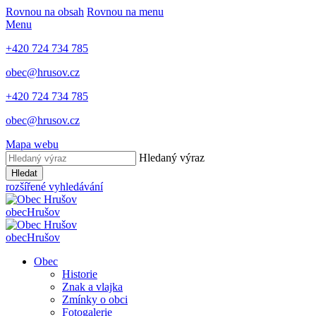
Rovnou na obsah
Rovnou na menu
Menu
+420 724 734 785
obec@hrusov.cz
+420 724 734 785
obec@hrusov.cz
Mapa webu
Hledaný výraz
Hledat
rozšířené vyhledávání
obec
Hrušov
obec
Hrušov
Obec
Historie
Znak a vlajka
Zmínky o obci
Fotogalerie