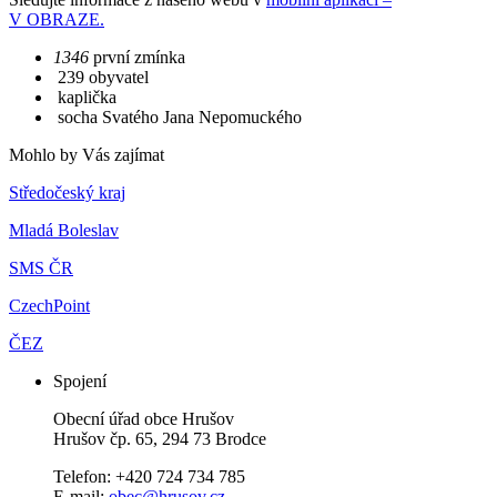
V OBRAZE.
1346
první zmínka
239 obyvatel
kaplička
socha Svatého Jana Nepomuckého
Mohlo by Vás zajímat
Středočeský kraj
Mladá Boleslav
SMS ČR
CzechPoint
ČEZ
Spojení
Obecní úřad obce Hrušov
Hrušov čp. 65, 294 73 Brodce
Telefon: +420 724 734 785
E-mail:
obec@hrusov.cz