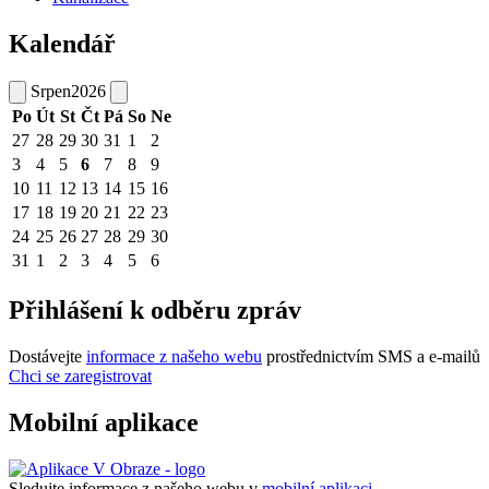
Kalendář
Srpen
2026
Po
Út
St
Čt
Pá
So
Ne
27
28
29
30
31
1
2
3
4
5
6
7
8
9
10
11
12
13
14
15
16
17
18
19
20
21
22
23
24
25
26
27
28
29
30
31
1
2
3
4
5
6
Přihlášení k odběru zpráv
Dostávejte
informace z našeho webu
prostřednictvím SMS a e-mailů
Chci se zaregistrovat
Mobilní aplikace
Sledujte informace z našeho webu v
mobilní aplikaci –