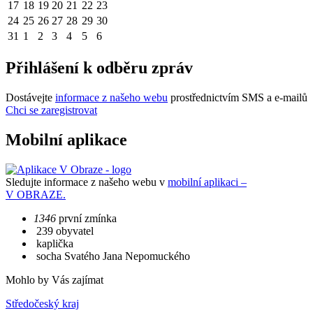
17
18
19
20
21
22
23
24
25
26
27
28
29
30
31
1
2
3
4
5
6
Přihlášení k odběru zpráv
Dostávejte
informace z našeho webu
prostřednictvím SMS a e-mailů
Chci se zaregistrovat
Mobilní aplikace
Sledujte informace z našeho webu v
mobilní aplikaci –
V OBRAZE.
1346
první zmínka
239 obyvatel
kaplička
socha Svatého Jana Nepomuckého
Mohlo by Vás zajímat
Středočeský kraj