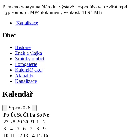
Plemeno wagyu na Národní výstavě hospodářských zvířat.mp4
Typ souboru: MP4 dokument, Velikost: 41,94 MB
Kanalizace
Obec
Historie
Znak a vlajka
Zmínky o obci
Fotogalerie
Kalendář akcí
Aktuality
Kanalizace
Kalendář
Srpen
2026
Po
Út
St
Čt
Pá
So
Ne
27
28
29
30
31
1
2
3
4
5
6
7
8
9
10
11
12
13
14
15
16