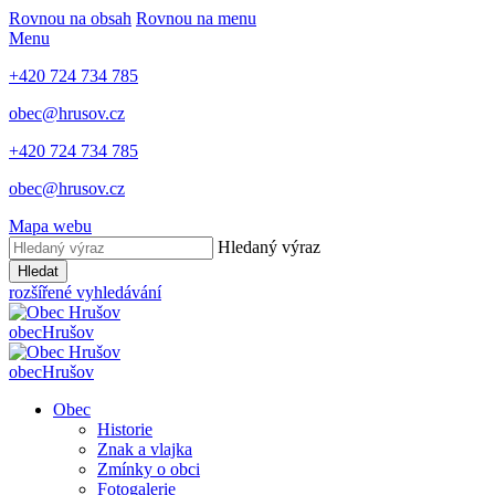
Rovnou na obsah
Rovnou na menu
Menu
+420 724 734 785
obec@hrusov.cz
+420 724 734 785
obec@hrusov.cz
Mapa webu
Hledaný výraz
Hledat
rozšířené vyhledávání
obec
Hrušov
obec
Hrušov
Obec
Historie
Znak a vlajka
Zmínky o obci
Fotogalerie