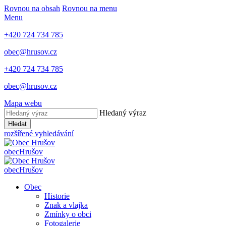
Rovnou na obsah
Rovnou na menu
Menu
+420 724 734 785
obec@hrusov.cz
+420 724 734 785
obec@hrusov.cz
Mapa webu
Hledaný výraz
Hledat
rozšířené vyhledávání
obec
Hrušov
obec
Hrušov
Obec
Historie
Znak a vlajka
Zmínky o obci
Fotogalerie