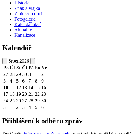
Historie
Znak a vlajka
Zmínky o obci
Fotogalerie
Kalendář akcí
Aktuality
Kanalizace
Kalendář
Srpen
2026
Po
Út
St
Čt
Pá
So
Ne
27
28
29
30
31
1
2
3
4
5
6
7
8
9
10
11
12
13
14
15
16
17
18
19
20
21
22
23
24
25
26
27
28
29
30
31
1
2
3
4
5
6
Přihlášení k odběru zpráv
Dostávejte
informace z našeho webu
prostřednictvím SMS a e-mailů