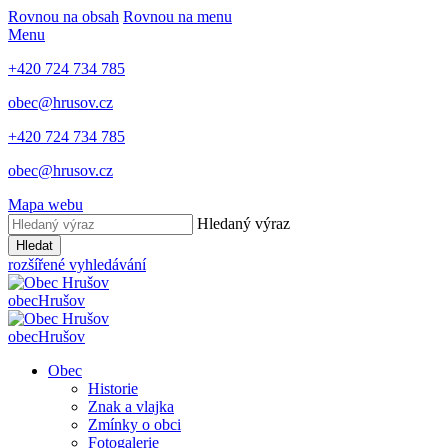
Rovnou na obsah
Rovnou na menu
Menu
+420 724 734 785
obec@hrusov.cz
+420 724 734 785
obec@hrusov.cz
Mapa webu
Hledaný výraz
Hledat
rozšířené vyhledávání
obec
Hrušov
obec
Hrušov
Obec
Historie
Znak a vlajka
Zmínky o obci
Fotogalerie