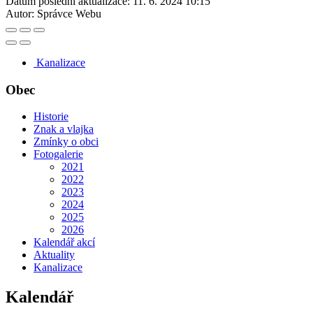
Datum poslední aktualizace:
11. 6. 2024 10:15
Autor:
Správce Webu
Kanalizace
Obec
Historie
Znak a vlajka
Zmínky o obci
Fotogalerie
2021
2022
2023
2024
2025
2026
Kalendář akcí
Aktuality
Kanalizace
Kalendář