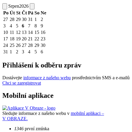
Srpen
2026
Po
Út
St
Čt
Pá
So
Ne
27
28
29
30
31
1
2
3
4
5
6
7
8
9
10
11
12
13
14
15
16
17
18
19
20
21
22
23
24
25
26
27
28
29
30
31
1
2
3
4
5
6
Přihlášení k odběru zpráv
Dostávejte
informace z našeho webu
prostřednictvím SMS a e-mailů
Chci se zaregistrovat
Mobilní aplikace
Sledujte informace z našeho webu v
mobilní aplikaci –
V OBRAZE.
1346
první zmínka