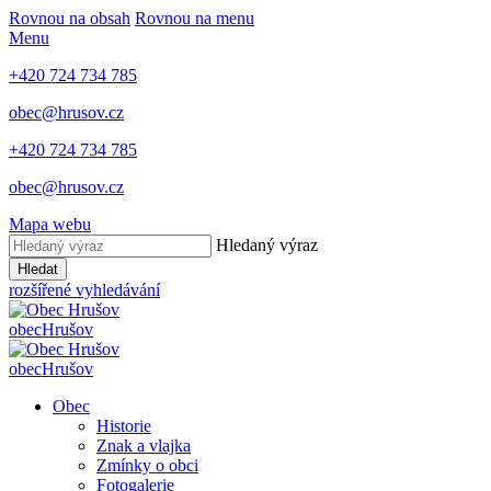
Rovnou na obsah
Rovnou na menu
Menu
+420 724 734 785
obec@hrusov.cz
+420 724 734 785
obec@hrusov.cz
Mapa webu
Hledaný výraz
Hledat
rozšířené vyhledávání
obec
Hrušov
obec
Hrušov
Obec
Historie
Znak a vlajka
Zmínky o obci
Fotogalerie